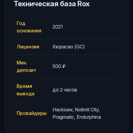
Техническая база Rox
Год
2021
основания
Лицензия
Кюрасао (GC)
Мин.
500 ₽
депозит
Время
до 2 часов
вывода
Hacksaw, Nolimit City,
Провайдеры
Pragmatic, Endorphina