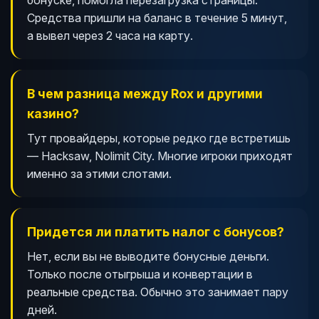
бонуске, помогла перезагрузка страницы.
Средства пришли на баланс в течение 5 минут,
а вывел через 2 часа на карту.
В чем разница между Rox и другими
казино?
Тут провайдеры, которые редко где встретишь
— Hacksaw, Nolimit City. Многие игроки приходят
именно за этими слотами.
Придется ли платить налог с бонусов?
Нет, если вы не выводите бонусные деньги.
Только после отыгрыша и конвертации в
реальные средства. Обычно это занимает пару
дней.