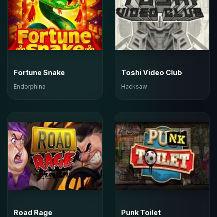
Fortune Snake
Toshi Video Club
Endorphina
Hacksaw
Road Rage
Punk Toilet