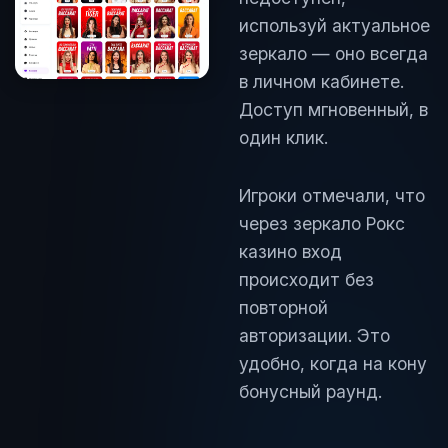
используй актуальное
зеркало — оно всегда
в личном кабинете.
Доступ мгновенный, в
один клик.
Игроки отмечали, что
через зеркало Рокс
казино вход
происходит без
повторной
авторизации. Это
удобно, когда на кону
бонусный раунд.